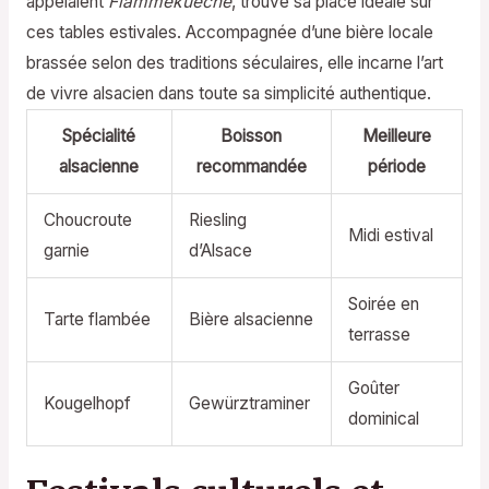
appelaient
Flammekueche
, trouve sa place idéale sur
ces tables estivales. Accompagnée d’une bière locale
brassée selon des traditions séculaires, elle incarne l’art
de vivre alsacien dans toute sa simplicité authentique.
Spécialité
Boisson
Meilleure
alsacienne
recommandée
période
Choucroute
Riesling
Midi estival
garnie
d’Alsace
Soirée en
Tarte flambée
Bière alsacienne
terrasse
Goûter
Kougelhopf
Gewürztraminer
dominical