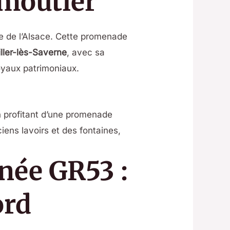
rmoutier
ue de l’Alsace. Cette promenade
ller-lès-Saverne
, avec sa
oyaux patrimoniaux.
en profitant d’une promenade
ens lavoirs et des fontaines,
née GR53 :
ord