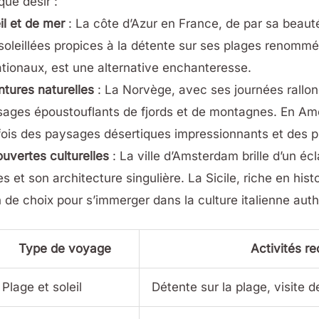
ue désir :
il et de mer
: La côte d’Azur en France, de par sa beaut
nsoleillées propices à la détente sur ses plages renomm
nationaux, est une alternative enchanteresse.
ntures naturelles
: La Norvège, avec ses journées rallong
ges époustouflants de fjords et de montagnes. En Améri
 fois des paysages désertiques impressionnants et des pl
uvertes culturelles
: La ville d’Amsterdam brille d’un écl
t son architecture singulière. La Sicile, riche en hist
 de choix pour s’immerger dans la culture italienne aut
Type de voyage
Activités 
Plage et soleil
Détente sur la plage, visite d