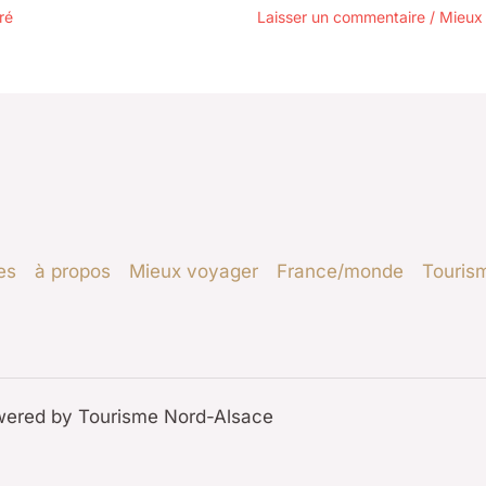
ré
Laisser un commentaire
/
Mieux
es
à propos
Mieux voyager
France/monde
Touris
wered by Tourisme Nord-Alsace