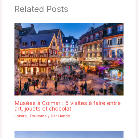
Related Posts
Musées à Colmar : 5 visites à faire entre
art, jouets et chocolat
Loisirs
,
Tourisme
/ Par
Hando