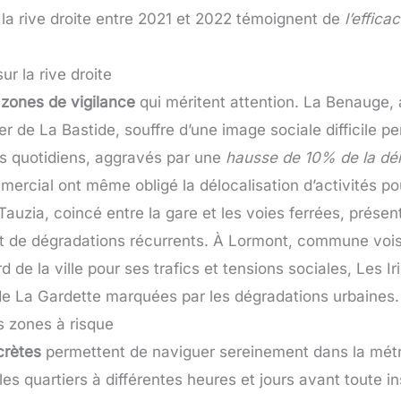
la rive droite entre 2021 et 2022 témoignent de
l’effic
ur la rive droite
s
zones de vigilance
qui méritent attention. La Benauge,
r de La Bastide, souffre d’une image sociale difficile pe
s quotidiens, aggravés par une
hausse de 10% de la dé
rcial ont même obligé la délocalisation d’activités pour
 Tauzia, coincé entre la gare et les voies ferrées, prés
 de dégradations récurrents. À Lormont, commune voisi
rd de la ville pour ses trafics et tensions sociales, Les 
es de La Gardette marquées par les dégradations urbaines.
es zones à risque
crètes
permettent de naviguer sereinement dans la métr
es quartiers à différentes heures et jours avant toute in