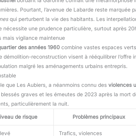
ustriel
bordant la Garonne connaît une métamorphose 
Lumières. Pourtant, l’avenue de Labarde reste marquée pa
rnes
qui perturbent la vie des habitants. Les interpella
 nécessite une prudence particulière, surtout après 20
s mais vigilance maintenue
quartier des années 1960
combine vastes espaces verts 
démolition-reconstruction visent à rééquilibrer l’offre 
pulation malgré les aménagements urbains entrepris.
nstable
ible que Les Aubiers, a néanmoins connu des
violences 
ux blessés graves et les émeutes de 2023 après la mort
ts, particulièrement la nuit.
iveau de risque
Problèmes principaux
élevé
Trafics, violences