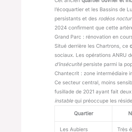
Cet ancien
quartier ouvrier et ind
l’écoquartier et les Bassins de 
persistants et des
rodéos noctu
2024 confirment que cette artère
Grand Parc : rénovation en cour
Situé derrière les Chartrons, ce
sociaux. Les opérations ANRU de 
d’insécurité
persiste parmi la po
Chantecrit : zone intermédiaire i
Ce secteur central, moins sens
fusillade de 2021 ayant fait de
instable
qui préoccupe les résiden
Quartier
N
Les Aubiers
Très 