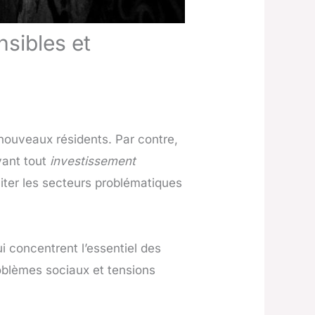
nsibles et
ouveaux résidents. Par contre,
vant tout
investissement
iter les secteurs problématiques
i concentrent l’essentiel des
roblèmes sociaux et tensions