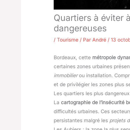
Quartiers à éviter
dangereuses
/
Tourisme
/ Par
André
/
13 octo
Bordeaux, cette
métropole dyna
certaines zones urbaines présent
immobilier
ou installation. Compr
et de privilégier les zones plus s
Les quartiers les plus dangereu
La
cartographie de l’insécurité b
difficultés urbaines. Ces secteu
persistantes malgré les
projets 
Les Aubiers : la zone la plus sens