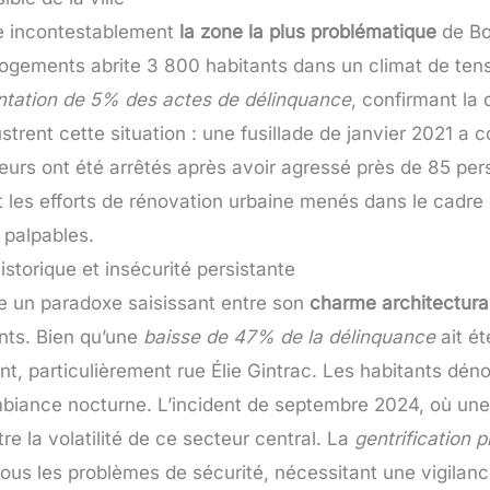
ue incontestablement
la zone la plus problématique
de Bo
0 logements abrite 3 800 habitants dans un climat de te
tation de 5% des actes de délinquance
, confirmant la
lustrent cette situation : une fusillade de janvier 2021 a
neurs ont été arrêtés après avoir agressé près de 85 p
 les efforts de rénovation urbaine menés dans le cadre 
 palpables.
istorique et insécurité persistante
te un paradoxe saisissant entre son
charme architectura
ants. Bien qu’une
baisse de 47% de la délinquance
ait ét
nt, particulièrement rue Élie Gintrac. Les habitants dén
ambiance nocturne. L’incident de septembre 2024, où u
re la volatilité de ce secteur central. La
gentrification 
ous les problèmes de sécurité, nécessitant une vigilanc